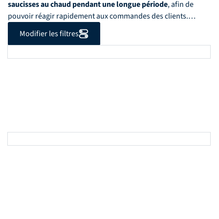
saucisses au chaud pendant une longue période
, afin de
pouvoir réagir rapidement aux commandes des clients.
Vous trouverez des chauffe-saucisses
dans différentes
Modifier les filtres
variations
, par exemple avec et sans support pour hot-dogs.
En général, nos chauffe-saucisses se distinguent par une
fabrication durable et professionnelle
.