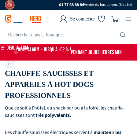
01 77 68 88 84
Ventes du lun. au ven. (8h-18h)
Se connecter
🚨 DEAL ALARM
DEAL ALARM - jusqu’à -52 % !
PENDANT
JOURS
HEURES
MIN
CHAUFFE-SAUCISSES ET
APPAREILS À HOT-DOGS
PROFESSIONNELS
Que ce soit à l'hôtel, au snack-bar ou à la foire, les chauffe-
saucisses sont
très polyvalents.
Les chauffe-saucisses électriques servent à
maintenir les