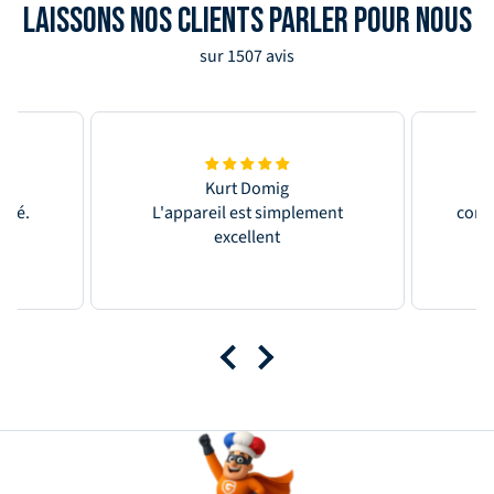
LAISSONS NOS CLIENTS PARLER POUR NOUS
sur 1507 avis
Kurt Domig
oulé.
L'appareil est simplement
confo
ort
excellent
t