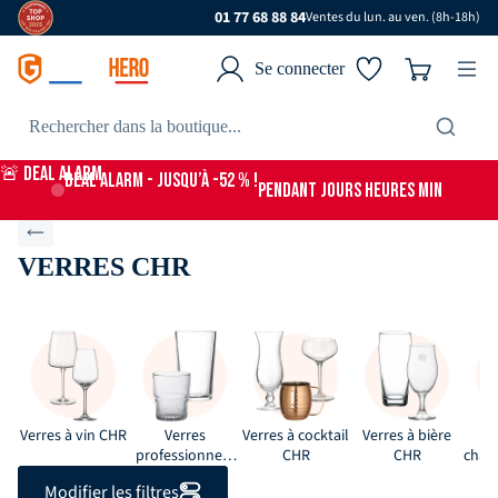
01 77 68 88 84
Ventes du lun. au ven. (8h-18h)
Se connecter
🚨 DEAL ALARM
DEAL ALARM - jusqu’à -52 % !
PENDANT
JOURS
HEURES
MIN
VERRES CHR
Verres à vin CHR
Verres
Verres à cocktail
Verres à bière
professionnels
CHR
CHR
cham
CHR
Modifier les filtres