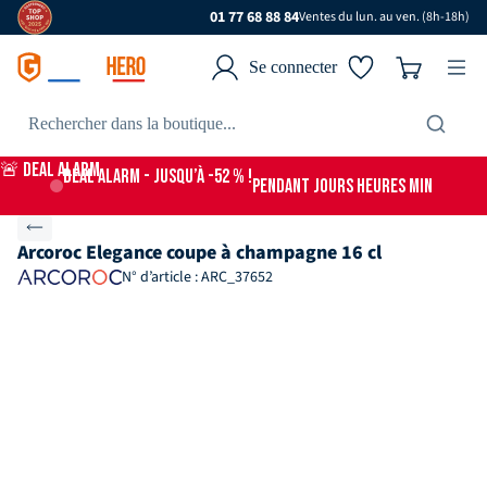
01 77 68 88 84
Ventes du lun. au ven. (8h-18h)
Se connecter
🚨 DEAL ALARM
DEAL ALARM - jusqu’à -52 % !
PENDANT
JOURS
HEURES
MIN
Arcoroc Elegance coupe à champagne 16 cl
N° d’article : ARC_37652