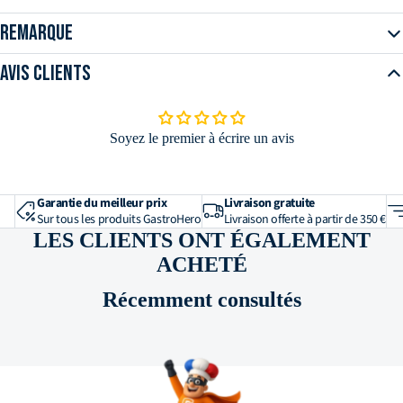
Profondeur en mm
89
Remarque
Poids net en kg
0,135
Avis clients
Fonctions et équipement
Repère de remplissage
non
Soyez le premier à écrire un avis
Avec anse
non
Matériau et construction
Garantie du meilleur prix
Livraison gratuite
Sur tous les produits GastroHero
Livraison offerte à partir de 350 €
Matériau
verre
LES CLIENTS ONT ÉGALEMENT
ACHETÉ
Récemment consultés