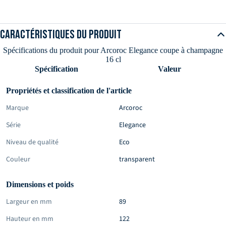
Veuillez noter que le contenu de la livraison se limite à l’article décrit.
Caractéristiques du produit
La décoration ou d’autres produits présentés sur les images ne sont pas
inclus.
Spécifications du produit pour Arcoroc Elegance coupe à champagne
16 cl
Spécification
Valeur
Propriétés et classification de l'article
Marque
Arcoroc
Série
Elegance
Niveau de qualité
Eco
Couleur
transparent
Dimensions et poids
Largeur en mm
89
Hauteur en mm
122