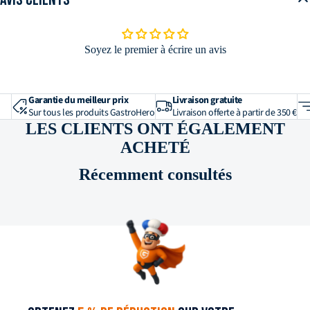
Poids net en kg
0,49
Matériau et construction
Soyez le premier à écrire un avis
Matériau
verre opalin
Forme de l'assiette
forme plate
Garantie du meilleur prix
Livraison gratuite
Sur tous les produits GastroHero
Livraison offerte à partir de 350 €
LES CLIENTS ONT ÉGALEMENT
ACHETÉ
Récemment consultés