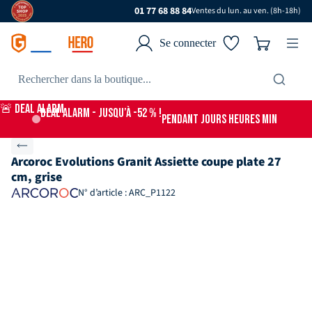
01 77 68 88 84
Ventes du lun. au ven. (8h-18h)
Se connecter
🚨 DEAL ALARM
DEAL ALARM - jusqu’à -52 % !
PENDANT
JOURS
HEURES
MIN
Arcoroc Evolutions Granit Assiette coupe plate 27
cm, grise
N° d’article : ARC_P1122