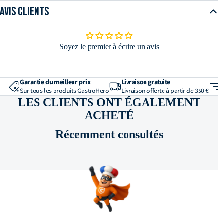
Avis clients
Poids net en kg
0,219
Diamètre du bord supérieur
120
[mm]
Soyez le premier à écrire un avis
Capacité et volume
Volume de remplissage en litres
0,4
Garantie du meilleur prix
Livraison gratuite
Sur tous les produits GastroHero
Livraison offerte à partir de 350 €
LES CLIENTS ONT ÉGALEMENT
Matériau et construction
ACHETÉ
Matériau
verre opalin
Récemment consultés