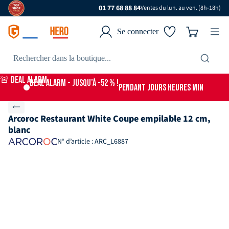
01 77 68 88 84
Ventes du lun. au ven. (8h-18h)
Se connecter
🚨 DEAL ALARM
DEAL ALARM - jusqu’à -52 % !
PENDANT
JOURS
HEURES
MIN
Arcoroc Restaurant White Coupe empilable 12 cm,
blanc
N° d’article : ARC_L6887