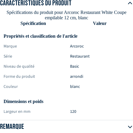
inclus.
Caractéristiques du produit
Spécifications du produit pour Arcoroc Restaurant White Coupe
empilable 12 cm, blanc
Spécification
Valeur
Propriétés et classification de l'article
Marque
Arcoroc
Série
Restaurant
Niveau de qualité
Basic
Forme du produit
arrondi
Couleur
blanc
Dimensions et poids
Largeur en mm
120
Hauteur en mm
62
Remarque
Profondeur en mm
120