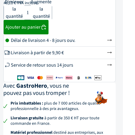
Diminuer
Augmenter
48,11 € TVA incluse
la
la
quantité
quantité
Ajouter au panier
Délai de livraison 4 - 8 jours ouv.
Livraison à partir de
9,90 €
Service de retour sous 14 jours
Avec
GastroHero
, vous ne
pouvez pas vous tromper !
Prix imbattables :
plus de 7 000 articles de qualité
professionnelle à des prix avantageux.
Livraison gratuite
à partir de 350 € HT pour toute
commande en France.
Matériel professionnel
destiné aux entreprises, aux