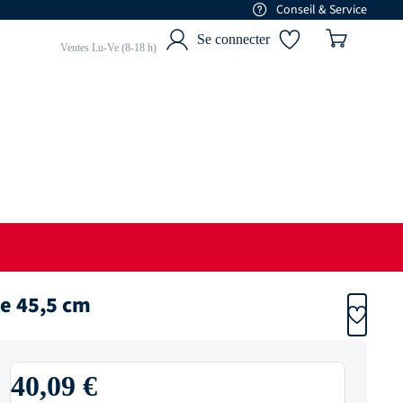
Conseil & Service
01 77 68 88 84
Se connecter
Ventes Lu-Ve (8-18 h)
le 45,5 cm
40,09 €