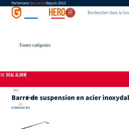
Partenaire
des pros
depuis 2013
Toutes catégories
🚨 DEAL ALARM
Barre de suspension en acier inoxydabl
Froid