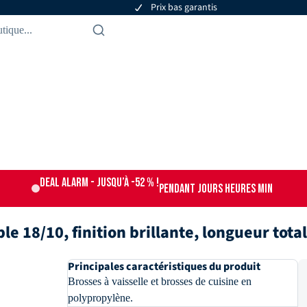
Prix bas garantis
DEAL ALARM - jusqu’à -52 % !
PENDANT
JOURS
HEURES
MIN
e 18/10, finition brillante, longueur tota
Principales caractéristiques du produit
Brosses à vaisselle et brosses de cuisine en
polypropylène.