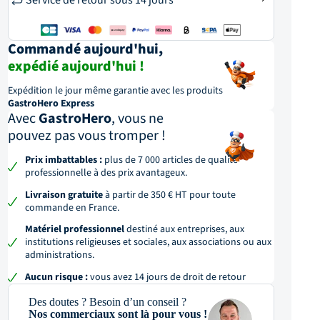
Service de retour sous 14 jours
Commandé aujourd'hui,
expédié aujourd'hui !
Expédition le jour même garantie avec les produits
GastroHero Express
Avec
GastroHero
, vous ne
pouvez pas vous tromper !
 frites 10x10 PG-ECO10
EXPRESS
Prix imbattables :
plus de 7 000 articles de qualité
professionnelle à des prix avantageux.
GastroHero
Grille à frites 10x10 PG-ECO10
Livraison gratuite
à partir de 350 € HT pour toute
commande en France.
Matériel professionnel
destiné aux entreprises, aux
institutions religieuses et sociales, aux associations ou aux
administrations.
Aucun risque :
vous avez 14 jours de droit de retour
Des doutes ? Besoin d’un conseil ?
Nos commerciaux sont là pour vous !