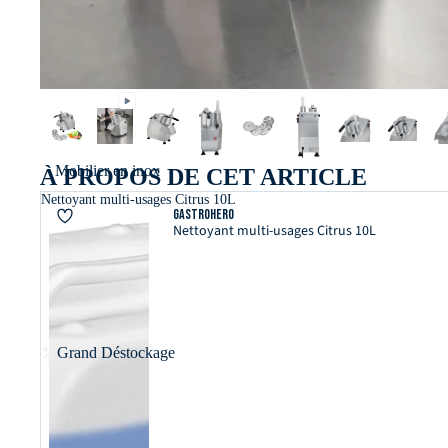
Mobilier en inox
À PROPOS DE CET ARTICLE
Nettoyant multi-usages Citrus 10L
GastroHero
Nettoyant multi-usages Citrus 10L
Grand Déstockage