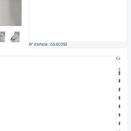
N° d’article : GS-ECOS5
Grille à