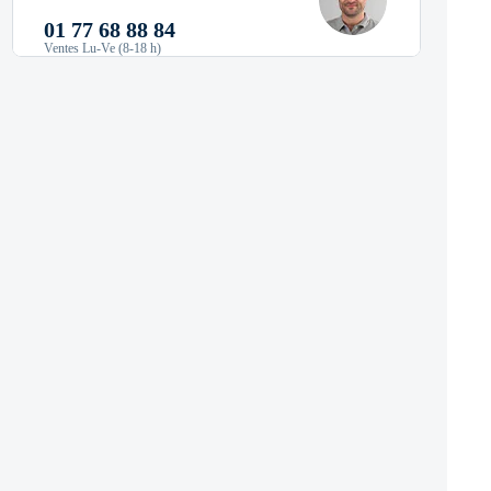
01 77 68 88 84
Ventes Lu-Ve (8-18 h)
75,90 €
77,19 €
Prix promotionnel
Prix régulier
91,08 € TVA incluse
Livraison immédiate !