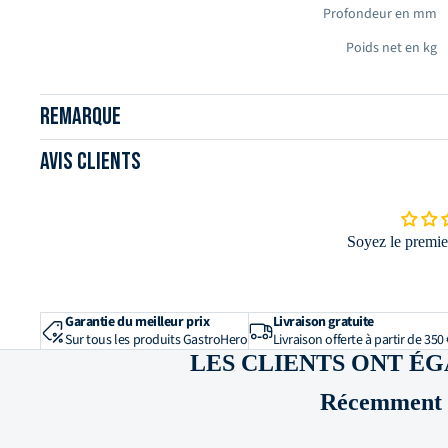
Profondeur en mm
Poids net en kg
Capacité
Remarque
Quantité de production [kg/h]
Avis clients
Puissance et caract
Raccordement en volt
Soyez le premier
Puissance en kW
Fonctions e
Garantie du meilleur prix
Livraison gratuite
Nombre de disques de coupe inclus
Sur tous les produits GastroHero
Livraison offerte à partir de 350 
LES CLIENTS ONT É
Matériau et
Récemment c
Matériau