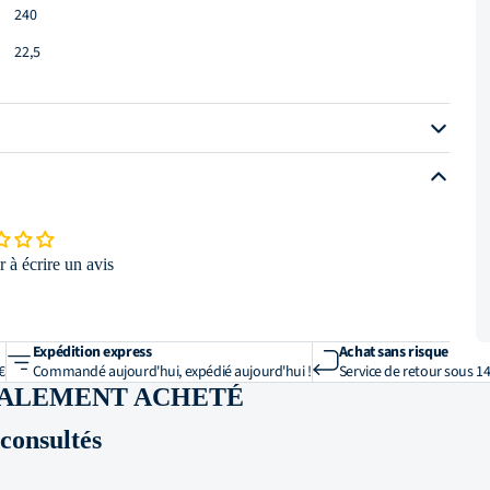
240
22,5
 et volume
300
éristiques techniques
230 V
 à écrire un avis
0,55
t équipement
Expédition express
Achat sans risque
5
€
Commandé aujourd'hui, expédié aujourd'hui !
Service de retour sous 14
GALEMENT ACHETÉ
 construction
onsultés
aluminium