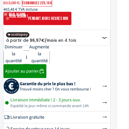
613,00 €
ÉCONOMISEZ 225,10 €
465,48 € TVA incluse
🚨 DEAL ALARM
DEAL ALARM !
PENDANT
JOURS
HEURES
MIN
Diminuer
Augmenter
la
la
quantité
quantité
Ajouter au panier
Garantie du prix le plus bas !
Trouvé moins cher ? On vous rembourse !
Livraison immédiate ! 2 - 3 jours ouv.
Expédié le jour même si commande avant 14h
Livraison gratuite