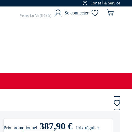
Conseil & Service
01 77 68 88 84
Se connecter
Ventes Lu-Ve (8-18 h)
387,90 €
Prix promotionnel
Prix régulier