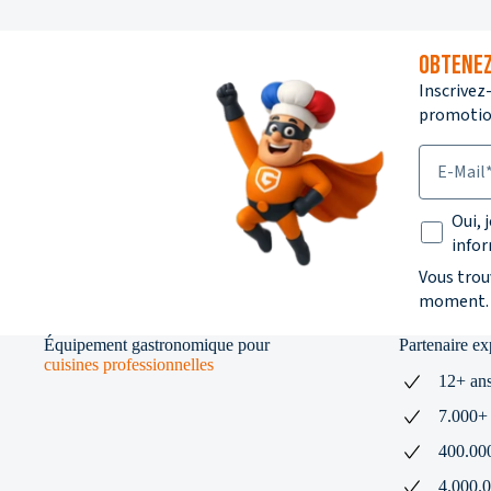
OBTENEZ
Inscrivez
promotion
E-Mail
Texte su
Oui, 
infor
Vous trou
moment.
Équipement gastronomique pour
Partenaire e
cuisines professionnelles
12+ ans
7.000+ 
400.000+
4.000.0