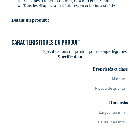
3 disques à râper - Ø 3 mm, Ø 4 mm et Ø 7 mm
Tous les disques sont fabriqués en acier inoxydable
Détails du produit :
Dimensions du produit (L x P x H) : 620 x 240 x 515 mm
Ouverture d’alimentation ovale (L x P) : 79 x 166 mm
Caractéristiques du produit
Ouverture d’alimentation ronde (
Ø
) : 53 mm
Puissance : 0,55 kW
Spécifications du produit pour Coupe-légumes 
Tension : 230 V
Spécification
Boîtier en aluminium
Poids : 22,5 kg
Propriétés et classi
Marque
Niveau de qualité
Dimension
Largeur en mm
Hauteur en mm