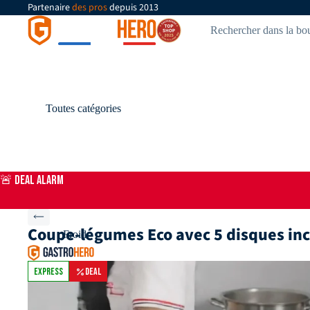
Partenaire
des pros
depuis 2013
Toutes catégories
🚨 DEAL ALARM
Coupe-légumes Eco avec 5 disques inc
Froid
EXPRESS
DEAL