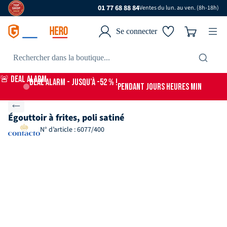
01 77 68 88 84
Ventes du lun. au ven. (8h-18h)
Se connecter
🚨 DEAL ALARM
DEAL ALARM - jusqu’à -52 % !
PENDANT
JOURS
HEURES
MIN
Égouttoir à frites, poli satiné
N° d’article : 6077/400