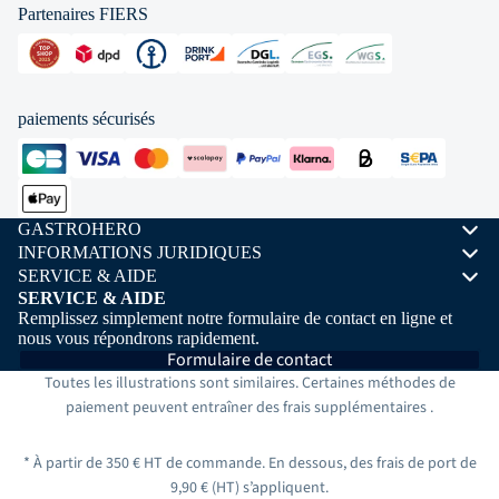
Partenaires FIERS
paiements sécurisés
GASTROHERO
INFORMATIONS JURIDIQUES
SERVICE & AIDE
SERVICE & AIDE
Remplissez simplement notre formulaire de contact en ligne et
nous vous répondrons rapidement.
Formulaire de contact
Toutes les illustrations sont similaires. Certaines méthodes de
paiement peuvent entraîner des frais
supplémentaires
.
* À partir de 350 € HT de commande. En dessous, des frais de port de
9,90 € (HT) s’appliquent.