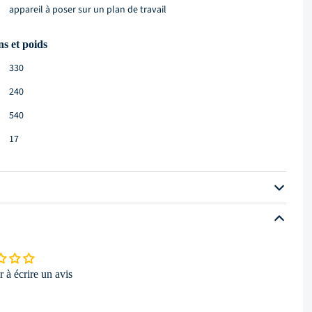
appareil à poser sur un plan de travail
s et poids
330
240
mm
540
17
éristiques techniques
230 V
2,2
électrique
 à écrire un avis
t équipement
2