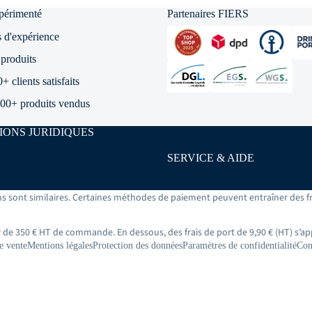
xpérimenté
Partenaires FIERS
 d'expérience
produits
 clients satisfaits
00+ produits vendus
IONS JURIDIQUES
SERVICE & AIDE
ons sont similaires. Certaines méthodes de paiement peuvent entraîner des f
ir de 350 € HT de commande. En dessous, des frais de port de 9,90 € (HT) s’ap
e vente
Mentions légales
Protection des données
Paramètres de confidentialité
Con