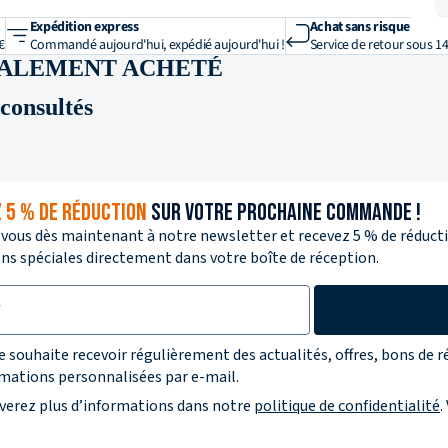
Expédition express
Achat sans risque
 construction
€
Commandé aujourd'hui, expédié aujourd'hui !
Service de retour sous 14
GALEMENT ACHETÉ
inox
onsultés
rainuré
 5 % DE RÉDUCTION
SUR VOTRE PROCHAINE COMMANDE !
-vous dès maintenant à notre newsletter et recevez 5 % de réductio
s spéciales directement dans votre boîte de réception.
r la protection des données
je souhaite recevoir régulièrement des actualités, offres, bons de r
mations personnalisées par e-mail.
verez plus d’informations dans notre
politique de confidentialité
.