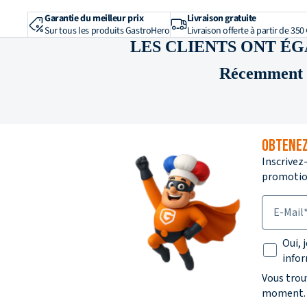
Garantie du meilleur prix
Livraison gratuite
Matériau et
Sur tous les produits GastroHero
Livraison offerte à partir de 350 
LES CLIENTS ONT É
Matériau
Récemment c
Surface des plaques de gril
OBTENEZ
Inscrivez
promotion
E-Mail
Texte su
Oui, 
infor
Vous trou
moment.