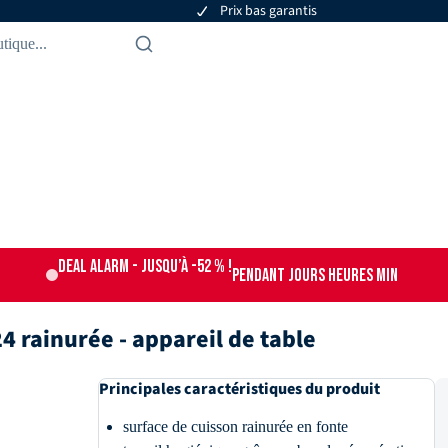
Prix bas garantis
DEAL ALARM - jusqu’à -52 % !
PENDANT
JOURS
HEURES
MIN
 rainurée - appareil de table
Principales caractéristiques du produit
surface de cuisson rainurée en fonte