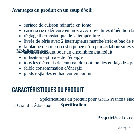
Avantages du produit en un coup d’œil:
surface de cuisson rainurée en fonte
carrosserie extérieure en inox avec ouvertures d’aération la
réglage thermostatique de la température
livrée de série avec 2 interrupteurs marche/arrêt et bac de 
la plaque de cuisson est équipée d’un pare-éclaboussures s
Mobilier en inox
appareil puissant pour un encombrement réduit
utilisation optimale de l’énergie
tous les éléments de commande sont montés en façade - pou
faible consommation d’énergie
pieds réglables en hauteur en continu
Caractéristiques du produit
Informations sur la cuisson:
Spécifications du produit pour GMG Plancha élec
Spécification
Grand Déstockage
plage de température : réglable en continu de 50° à 300° C
Propriétés et classi
2 zones de chauffe réglables séparément
2 voyants de contrôle de fonctionnement (rouge)
Marque
2 voyants de préchauffage (vert)