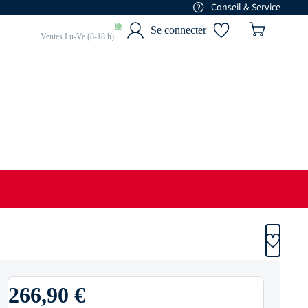
Conseil & Service
01 77 68 88 84
Se connecter
Ventes Lu-Ve (8-18 h)
266,90 €