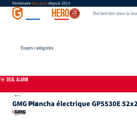
Partenaire
des pros
depuis 2013
Toutes catégories
🚨 DEAL ALARM
GMG Plancha électrique GP5530E 52x24
Froid