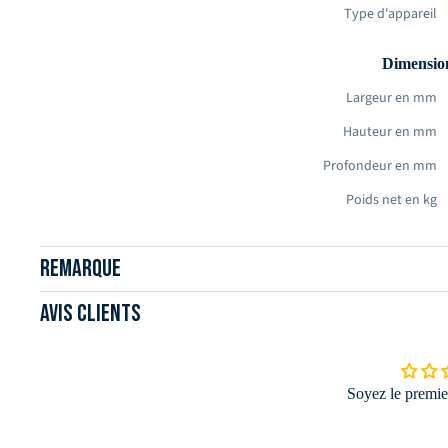
Type d'appareil
Dimension
Avantages du produit:
Largeur en mm
dimensions du produit (L x P x H) : 540 x 330 x 240 mm
Hauteur en mm
dimensions de la surface de cuisson (L x P) : 520 x 240 
puissance : 2,2 kW
Profondeur en mm
tension : 230 V
poids : 17 kg
Poids net en kg
Puissance et caract
Remarque
Raccordement en volt
Avis clients
Puissance en kW
Mode de cuisson
Soyez le premier
Fonctions e
Nombre de feux