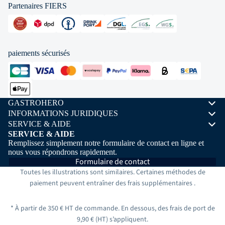
Partenaires FIERS
paiements sécurisés
GASTROHERO
INFORMATIONS JURIDIQUES
SERVICE & AIDE
SERVICE & AIDE
Remplissez simplement notre formulaire de contact en ligne et
nous vous répondrons rapidement.
Formulaire de contact
Toutes les illustrations sont similaires. Certaines méthodes de
paiement peuvent entraîner des frais
supplémentaires
.
* À partir de 350 € HT de commande. En dessous, des frais de port de
9,90 € (HT) s’appliquent.