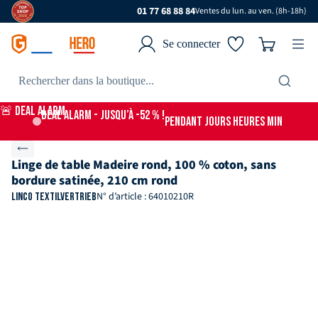
01 77 68 88 84
Ventes du lun. au ven. (8h-18h)
Se connecter
🚨 DEAL ALARM
DEAL ALARM - jusqu’à -52 % !
PENDANT
JOURS
HEURES
MIN
Linge de table Madeire rond, 100 % coton, sans
bordure satinée, 210 cm rond
N° d’article : 64010210R
Linco Textilvertrieb