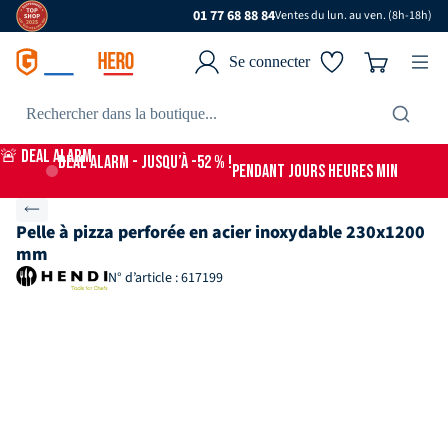
01 77 68 88 84
Ventes du lun. au ven. (8h-18h)
Se connecter
🚨 DEAL ALARM
DEAL ALARM - jusqu’à -52 % !
PENDANT
JOURS
HEURES
MIN
Pelle à pizza perforée en acier inoxydable 230x1200
mm
N° d’article : 617199