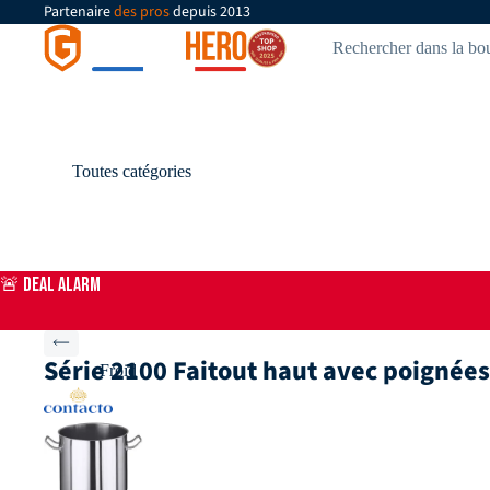
Partenaire
des pros
depuis 2013
Toutes catégories
🚨 DEAL ALARM
Série 2100 Faitout haut avec poignées
Froid