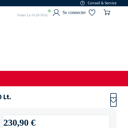
Conseil & Service
01 77 68 88 84
Se connecter
Ventes Lu-Ve (8-18 h)
 Lt.
230,90 €