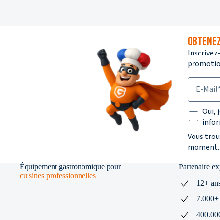
OBTENEZ
Inscrivez
promotion
E-Mail
Texte su
Oui, 
infor
Vous trou
moment.
Équipement gastronomique pour
Partenaire e
cuisines professionnelles
12+ ans
7.000+ 
400.000+