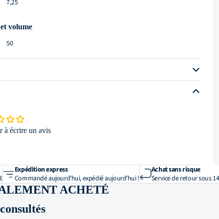
7,25
 et volume
50
t équipement
non
oui
non
 à écrire un avis
oui
 construction
Expédition express
Achat sans risque
acier inoxydable 18/10
€
Commandé aujourd'hui, expédié aujourd'hui !
Service de retour sous 14
GALEMENT ACHETÉ
onsultés