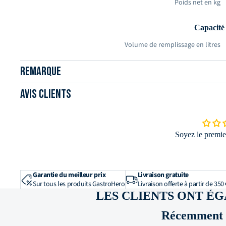
Poids net en kg
Capacité
Volume de remplissage en litres
Remarque
Fonctions e
Revêtement antiadhésif
Avis clients
Compatible induction
Compatible four
Soyez le premier
Compatible lave-vaisselle
Matériau et
Garantie du meilleur prix
Livraison gratuite
Matériau
Sur tous les produits GastroHero
Livraison offerte à partir de 350 
LES CLIENTS ONT É
Récemment c